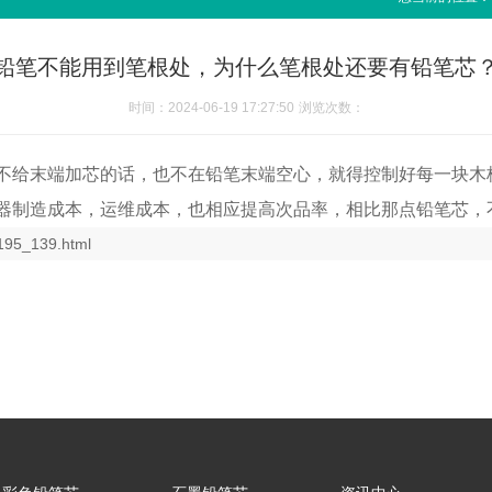
铅笔不能用到笔根处，为什么笔根处还要有铅笔芯
时间：2024-06-19 17:27:50
浏览次数：
不给末端加芯的话，也不在铅笔末端空心，就得控制好每一块木
器制造成本，运维成本，也相应提高次品率，相比那点铅笔芯，
_195_139.html